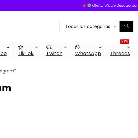
Oferta 5% de Descuento 
Todas las categorías
NEW
ube
TikTok
Twitch
WhatsApp
Threads
tagram”
ram