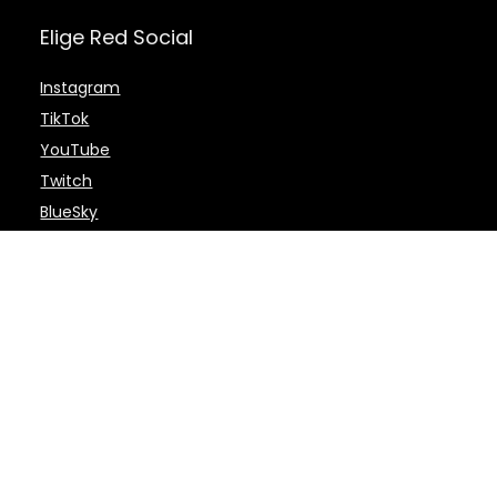
Elige Red Social
Instagram
TikTok
YouTube
Twitch
BlueSky
WhatsApp
Facebook
Threads
Kick
Twitter X
Spotify
Telegram
LinkedIn
SoundCloud