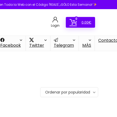
en Toda la Web con el Código 'REAL5', ¡SÓLO Esta Semana!
0
0,00
€
Login
Contact
Facebook
Twitter
Telegram
MÁS
Ordenar por popularidad