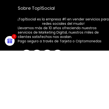
TOP10
Sobre Top1Social
¡Top1Social es la empresa #1 en vender servicios para
redes sociales del mudo!
Llevamos más de 10 años ofreciendo nuestros
servicios de Marketing Digital, nuestros miles de
clientes satisfechos nos avalan.
1
Pago seguro a través de Tarjeta o Criptomonedas
Inicio
Contacta con Nosotros
Política de Cookies
Política de Privacidad
Política de Reembolso