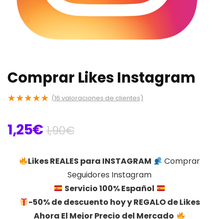
Comprar Likes Instagram
★
★
★
★
★
(
16
valoraciones de clientes)
El
El
1,25
€
1,90
€
precio
precio
original
actual
Likes REALES para INSTAGRAM
Comprar
era:
es:
Seguidores Instagram
1,90€.
1,25€.
Servicio 100% Español
-50% de descuento hoy y REGALO de Likes
Ahora El Mejor Precio del Mercado