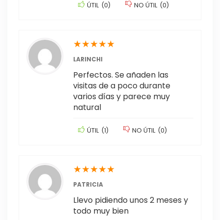
ÚTIL
(
0
)
NO ÚTIL
(
0
)
★
★
★
★
★
LARINCHI
Perfectos. Se añaden las
visitas de a poco durante
varios días y parece muy
natural
ÚTIL
(
1
)
NO ÚTIL
(
0
)
★
★
★
★
★
PATRICIA
Llevo pidiendo unos 2 meses y
todo muy bien