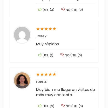
ÚTIL
(
3
)
NO ÚTIL
(
0
)
★
★
★
★
★
JORGY
Muy rápidos
ÚTIL
(
1
)
NO ÚTIL
(
0
)
★
★
★
★
★
LORELE
Muy bien me llegaron visitas de
más muy contenta
ÚTIL
(
3
)
NO ÚTIL
(
0
)