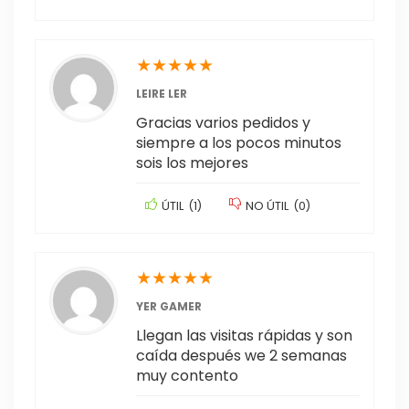
★
★
★
★
★
LEIRE LER
Gracias varios pedidos y
siempre a los pocos minutos
sois los mejores
ÚTIL
(
1
)
NO ÚTIL
(
0
)
★
★
★
★
★
YER GAMER
Llegan las visitas rápidas y son
caída después we 2 semanas
muy contento