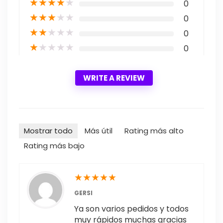
★
★
★
★
★
0
★
★
★
★
★
0
★
★
★
★
★
0
★
★
★
★
★
0
WRITE A REVIEW
Mostrar todo
Más útil
Rating más alto
Rating más bajo
★
★
★
★
★
GERSI
Ya son varios pedidos y todos
muy rápidos muchas gracias