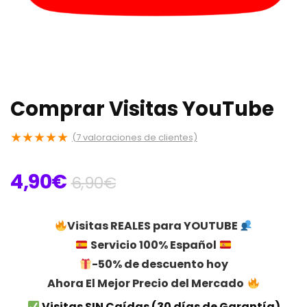
Comprar Visitas YouTube
★
★
★
★
★
(
7
valoraciones de clientes)
El
El
4,90
€
6,90
€
precio
precio
original
actual
Visitas REALES para YOUTUBE
era:
es:
Servicio 100% Español
6,90€.
4,90€.
-50% de descuento hoy
Ahora El Mejor Precio del Mercado
Visitas SIN Caídas (30 días de Garantía)