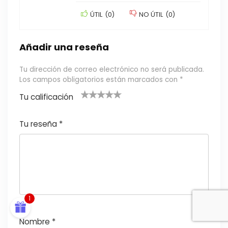
ÚTIL
(
0
)
NO ÚTIL
(
0
)
Añadir una reseña
Tu dirección de correo electrónico no será publicada.
Los campos obligatorios están marcados con
*
Tu calificación
1
2
3 de 5
4 de 5
5 de 5
d
de
estrel
estrella
estrellas
Tu reseña
*
TOP10
e
5
las
s
5
estr
e
ella
st
s
r
1
el
la
Nombre
*