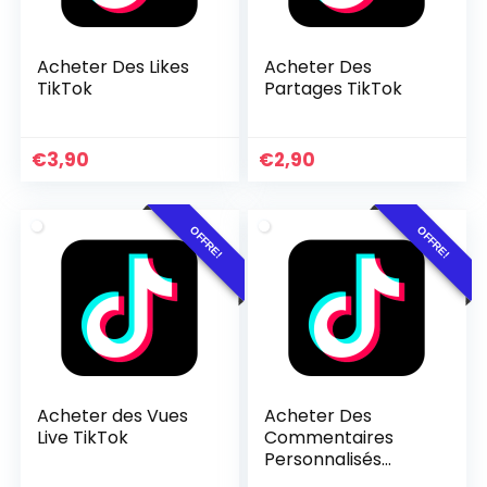
Acheter Des Likes
Acheter Des
TikTok
Partages TikTok
Le
Le
Le
Le
€
3,90
€
2,90
prix
prix
prix
prix
initial
actuel
initial
actuel
était :
est :
était :
est :
OFFRE!
OFFRE!
€5,90.
€3,90.
€4,90.
€2,90.
Acheter des Vues
Acheter Des
Live TikTok
Commentaires
Personnalisés
TikTok