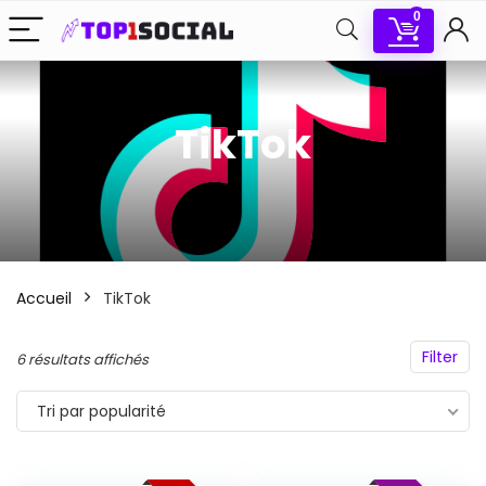
0
x
x
TikTok
n
x
Accueil
TikTok
Filter
Trié
6 résultats affichés
par
Tri par popularité
popularité