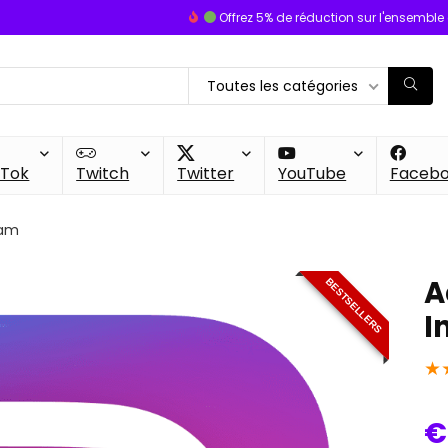
Offrez 5% de réduction sur l'ensemble
Toutes les catégories
kTok
Twitch
Twitter
YouTube
Faceb
ram
A
BESTSELLERS
I
★
€