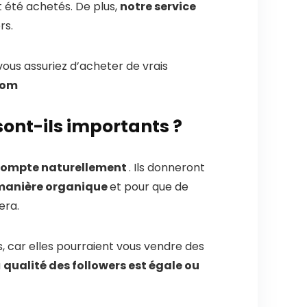
t été achetés. De plus,
notre service
rs.
vous assuriez d’acheter de vrais
com
sont-ils importants ?
e compte naturellement
. Ils donneront
 manière organique
et pour que de
era.
, car elles pourraient vous vendre des
a
qualité des followers est égale ou