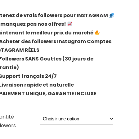
prix
prix
initial
actuel
tenez de vrais followers pour INSTAGRAM
était :
est :
 manquez pas nos offres!
€2,65.
€1,90.
intenant le meilleur prix du marché
Acheter des followers Instagram Comptes
STAGRAM RÉELS
Followers SANS Gouttes (30 jours de
rantie)
Support français 24/7
Livraison rapide et naturelle
PAIEMENT UNIQUE, GARANTIE INCLUSE
antité
llowers