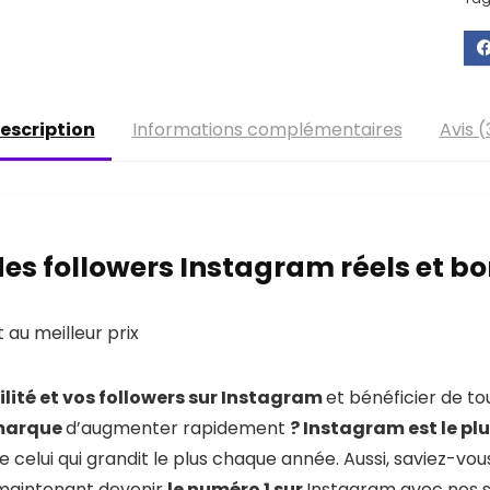
escription
Informations complémentaires
Avis (
es followers Instagram réels et 
t
au meilleur prix
ilité et vos followers sur Instagram
et bénéficier de to
 marque
d’augmenter rapidement
? Instagram est le pl
e celui qui grandit le plus chaque année. Aussi, saviez-vo
maintenant devenir
le numéro 1 sur
Instagram
avec nos 