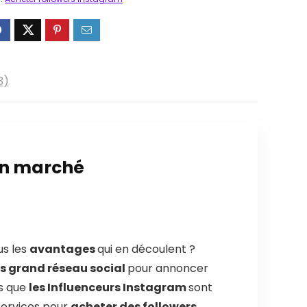
3)
bon marché
us les
avantages
qui en découlent ?
us grand réseau social
pour annoncer
us que
les Influenceurs Instagram
sont
services pour
acheter des followers