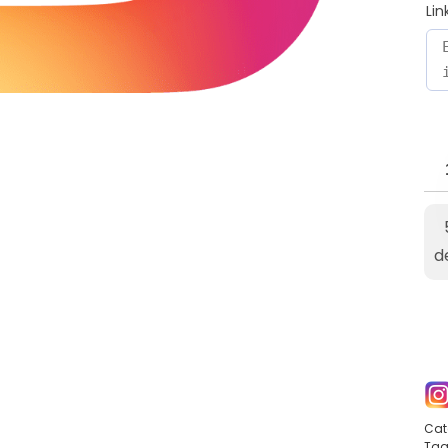
Lin
d
Cat
Tag