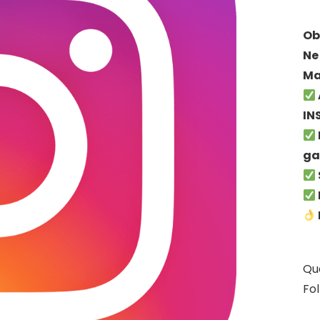
Ob
Ne
Ma
IN
ga
Qu
Fo